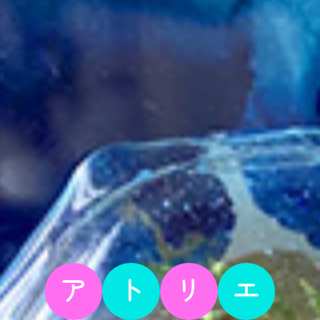
ア
ト
リ
エ