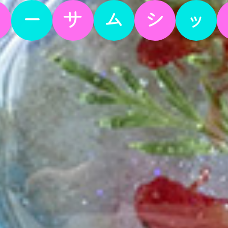
オ
ー
サ
ム
シ
ッ